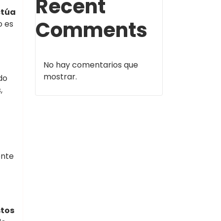
Recent
ctúa
Comments
o es
No hay comentarios que
mostrar.
do
,
ente
stos