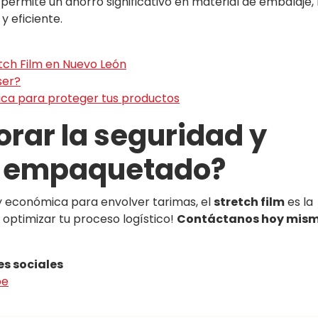
permite un ahorro significativo en material de embalaje, 
y eficiente.
etch Film en Nuevo León
ser?
sica para proteger tus productos
orar la seguridad y
tu empaquetado?
 y económica para envolver tarimas, el
stretch film
es la
optimizar tu proceso logístico!
Contáctanos hoy mism
es sociales
be