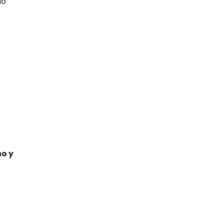
lo
o y