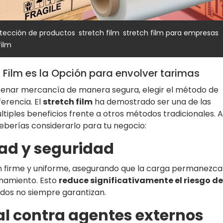
,
,
,
tección de productos
stretch film
stretch film para empresas
film
h Film es la Opción para envolver tarimas
cenar mercancía de manera segura, elegir el método de
erencia. El
stretch film
ha demostrado ser una de las
tiples beneficios frente a otros métodos tradicionales. 
eberías considerarlo para tu negocio:
ad y seguridad
n firme y uniforme, asegurando que la carga permanezca
enamiento. Esto
reduce significativamente el riesgo de
odos no siempre garantizan.
al contra agentes externos