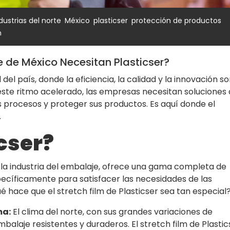
,
,
,
,
dustrias del norte
México
plasticser
protección de productos
m
te de México Necesitan Plasticser?
del país, donde la eficiencia, la calidad y la innovación s
ste ritmo acelerado, las empresas necesitan soluciones
 procesos y proteger sus productos. Es aquí donde el
.
cser?
n la industria del embalaje, ofrece una gama completa de
pecíficamente para satisfacer las necesidades de las
 hace que el stretch film de Plasticser sea tan especial
ma:
El clima del norte, con sus grandes variaciones de
alaje resistentes y duraderos. El stretch film de Plastic