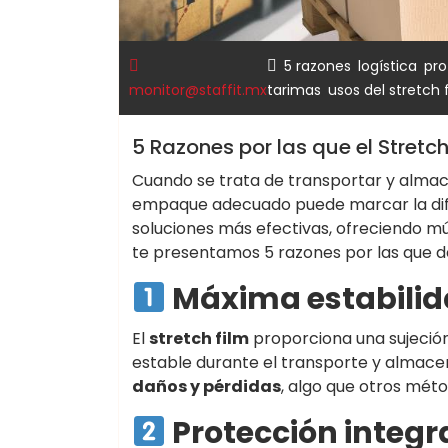
,
,
5 razones
logística
pro
,
monitor@staffit.mx
tarimas
usos del stretch 
5 Razones por las que el Stretc
Cuando se trata de transportar y alma
empaque adecuado puede marcar la dif
soluciones más efectivas, ofreciendo múl
te presentamos 5 razones por las que d
Máxima estabilid
El
stretch film
proporciona una sujeció
estable durante el transporte y almac
daños y pérdidas
, algo que otros mét
Protección integr