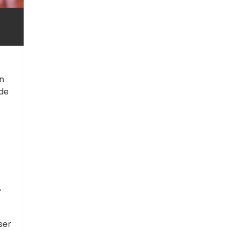
on
 de
?
ser