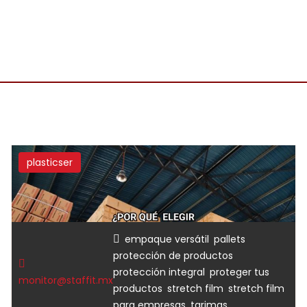
plasticser
,
,
empaque versátil
pallets
,
protección de productos
,
protección integral
proteger tus
monitor@staffit.mx
,
,
productos
stretch film
stretch film
,
para empresas
tarimas