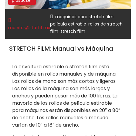
plasticser
,
máquinas para stretch film
,
película estirable
rollos de stretch
monitor@staffit.mx
,
film
stretch film
STRETCH FILM: Manual vs Máquina
La envoltura estirable o stretch film está
disponible en rollos manuales y de máquina.
Los rollos de mano son más cortos y ligeros.
Los rollos de la máquina son más largos y
anchos y pueden pesar más de 100 libras. La
mayoría de los rollos de película estirable
para máquinas están disponibles en 20″ a 80″
de ancho. Los rollos manuales a menudo
varían de 10″ a 18″ de ancho.