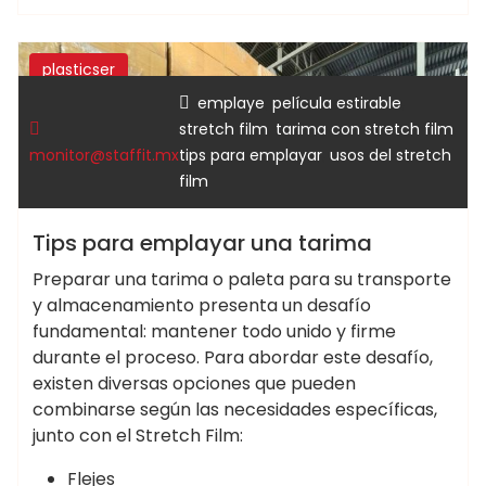
plasticser
,
,
emplaye
película estirable
,
,
stretch film
tarima con stretch film
,
monitor@staffit.mx
tips para emplayar
usos del stretch
film
Tips para emplayar una tarima
Preparar una tarima o paleta para su transporte
y almacenamiento presenta un desafío
fundamental: mantener todo unido y firme
durante el proceso. Para abordar este desafío,
existen diversas opciones que pueden
combinarse según las necesidades específicas,
junto con el Stretch Film:
Flejes