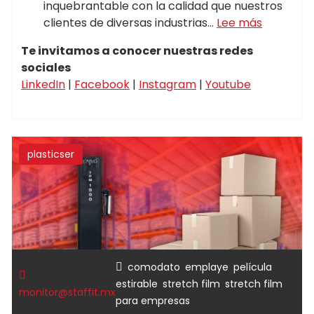
inquebrantable con la calidad que nuestros
clientes de diversas industrias…
Lee más
Te invitamos a conocer nuestras redes
sociales
LinkedIn
|
Facebook
|
Instagram
|
Youtube
plasticser
,
,
comodato
emplaye
película
,
,
estirable
stretch film
stretch film
monitor@staffit.mx
para empresas