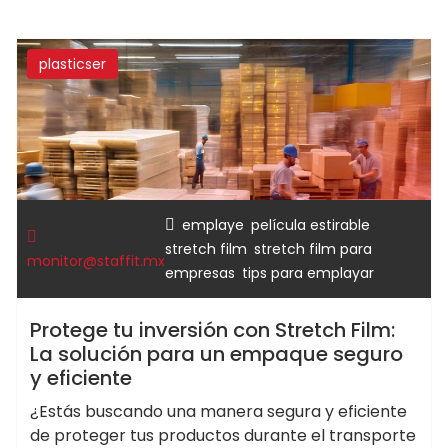
plasticser
,
,
emplaye
película estirable
,
stretch film
stretch film para
monitor@staffit.mx
,
empresas
tips para emplayar
Protege tu inversión con Stretch Film:
La solución para un empaque seguro
y eficiente
¿Estás buscando una manera segura y eficiente
de proteger tus productos durante el transporte