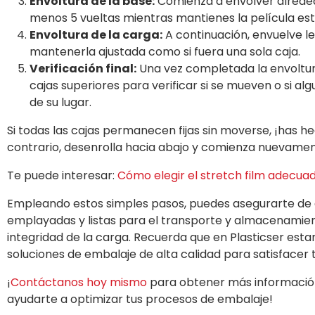
Envoltura de la base:
Comienza a envolver alrededo
menos 5 vueltas mientras mantienes la película esti
Envoltura de la carga:
A continuación, envuelve l
mantenerla ajustada como si fuera una sola caja.
Verificación final:
Una vez completada la envoltura
cajas superiores para verificar si se mueven o si alg
de su lugar.
Si todas las cajas permanecen fijas sin moverse, ¡has h
contrario, desenrolla hacia abajo y comienza nuevamen
Te puede interesar:
Cómo elegir el stretch film adecu
Empleando estos simples pasos, puedes asegurarte de
emplayadas y listas para el transporte y almacenamien
integridad de la carga. Recuerda que en Plasticser es
soluciones de embalaje de alta calidad para satisfacer 
¡
Contáctanos hoy mismo
para obtener más informació
ayudarte a optimizar tus procesos de embalaje!