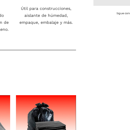
Útil para construcciones,
Sigue con
do
aislante de húmedad,
ón de
empaque, embalaje y más.
leno.