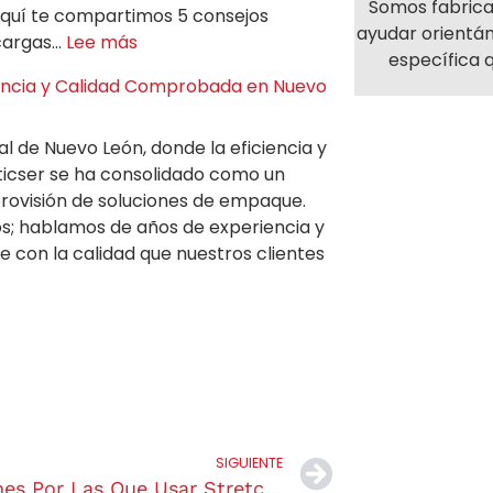
Somos fabric
quí te compartimos 5 consejos
ayudar orientá
 cargas…
Lee más
específica 
iencia y Calidad Comprobada en Nuevo
al de Nuevo León, donde la eficiencia y
asticser se ha consolidado como un
provisión de soluciones de empaque.
s; hablamos de años de experiencia y
con la calidad que nuestros clientes
SIGUIENTE
5 Razones Por Las Que Usar Stretch Film En Tu Negocio