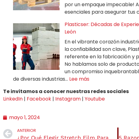
por un empaque impecable! A
esenciales para asegurar tus
Plasticser: Décadas de Exper
León
En el vibrante corazón industri
la confiabilidad son clave, Pl
referente en la fabricación y 
No hablamos solo de producto
un compromiso inquebrantable 
de diversas industrias…
Lee más
Te invitamos a conocer nuestras redes sociales
LinkedIn
|
Facebook
|
Instagram
|
Youtube
mayo 1, 2024
ANTERIOR
‌¿Por Qué Elegir Stretch Film Para Proteger Tus Productos?