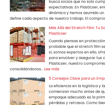
busca socios que no solo cump
expectativas. En Plasticser,
dinámica y hemos asumido un
define cada aspecto de nuestro trabajo. El compr
Más Allá del Stretch Film: Tu 
Plasticser
Cuando piensas en protección 
probable que el stretch film s
sí, somos expertos en ello, ofr
para envolver y asegurar tus c
Plasticser, nuestro compromiso
consolidándonos…
Lee más
5 Consejos Clave para un Em
La eficiencia en la logística y
comienzan mucho antes de que
empaque adecuado es la prime
pérdidas y retrasos. Como bie